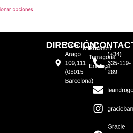
ionar opciones
DIRECCIÓN:
CONTAC
Calle:
Metro:
Rocafort
Aragó
(+34)
Tarragona
109,111
635-119-
Entença
(08015
289
Barcelona)
leandrogo
graciebar
Gracie